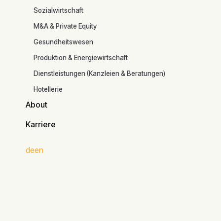
Branchen
Sozialwirtschaft
M&A & Private Equity
Zum Artikel
Gesundheitswesen
Continue
Read
Produktion & Energiewirtschaft
Dienstleistungen (Kanzleien & Beratungen)
Hotellerie
About
About
Karriere
Karriere
de
en