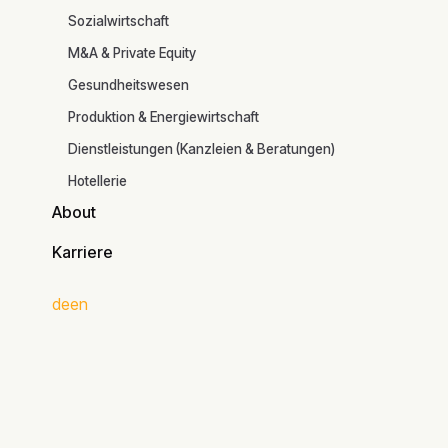
Branchen
Sozialwirtschaft
M&A & Private Equity
Zum Artikel
Gesundheitswesen
Continue
Produktion & Energiewirtschaft
Read
Dienstleistungen (Kanzleien & Beratungen)
Hotellerie
About
About
Karriere
Karriere
de
en