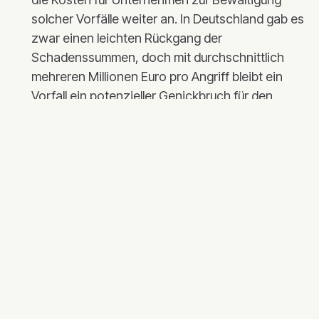
solcher Vorfälle weiter an. In Deutschland gab es
zwar einen leichten Rückgang der
Schadenssummen, doch mit durchschnittlich
mehreren Millionen Euro pro Angriff bleibt ein
Vorfall ein potenzieller Genickbruch für den
Mittelstand (
IBM Cost of a Data Breach Report
).
Schwachstelle Mensch
: Technik kann viel,
aber nicht alles. Bei rund 60 Prozent aller
erfolgreichen Angriffe spielte menschliches
Handeln eine entscheidende Rolle, meist
unbeabsichtigt und unbemerkt (
Verizon Data
Breach Investigations Report
).
Trojanisches Pferd in der Lieferkette
:
Angreifer analysieren ihre Ziele genau und
wählen zunehmend den Weg des geringsten
Widerstands. Statt große Konzerne direkt